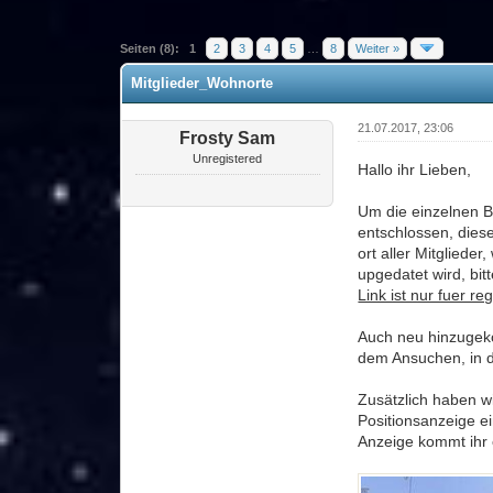
0 Bewertung(en) - 0 im Durchschnitt
1
2
3
4
5
Seiten (8):
1
2
3
4
5
…
8
Weiter »
Mitglieder_Wohnorte
21.07.2017, 23:06
Frosty Sam
Unregistered
Hallo ihr Lieben,
Um die einzelnen B
entschlossen, diese
ort aller Mitgliede
upgedatet wird, bit
Link ist nur fuer re
Auch neu hinzugeko
dem Ansuchen, in 
Zusätzlich haben wi
Positionsanzeige ei
Anzeige kommt ihr 