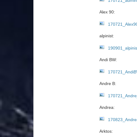
170721_admini
Alex 90:
170721_Alex90
alpinist:
190901_alpinis
Andi BW:
170721_AndiB
Andre B:
170721_Andre
Andrea:
170823_Andre
Arktos: