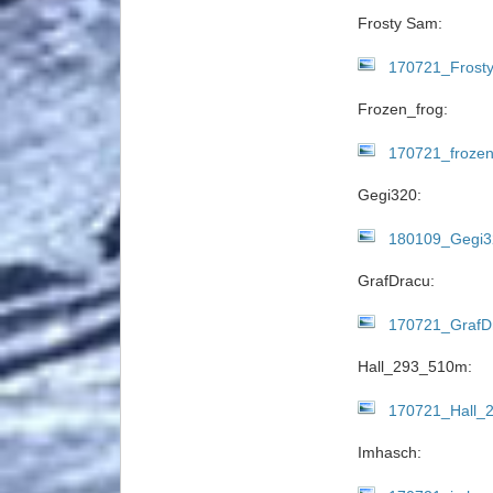
Frosty Sam:
170721_Frosty
Frozen_frog:
170721_frozen
Gegi320:
180109_Gegi3
GrafDracu:
170721_GrafDr
Hall_293_510m:
170721_Hall_
Imhasch: