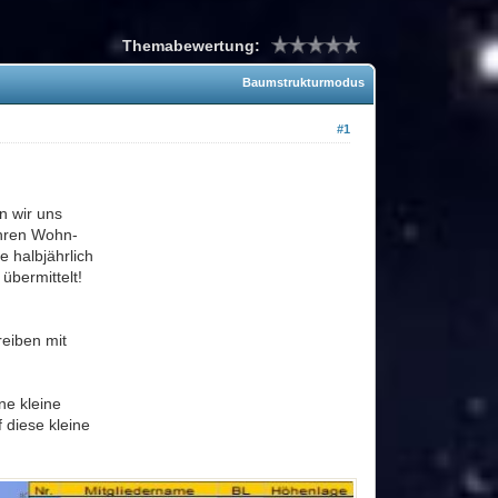
Themabewertung:
Baumstrukturmodus
#1
n wir uns
ähren Wohn-
e halbjährlich
übermittelt!
reiben mit
ne kleine
f diese kleine