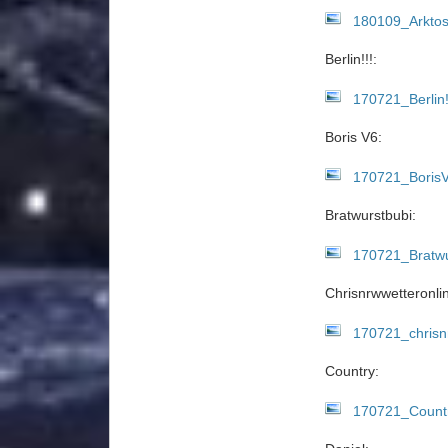
180109_Arktos
Berlin!!!:
170721_Berlin!
Boris V6:
170721_BorisV
Bratwurstbubi:
170721_Bratwu
Chrisnrwwetteronli
170721_chrisnr
Country:
170721_Countr