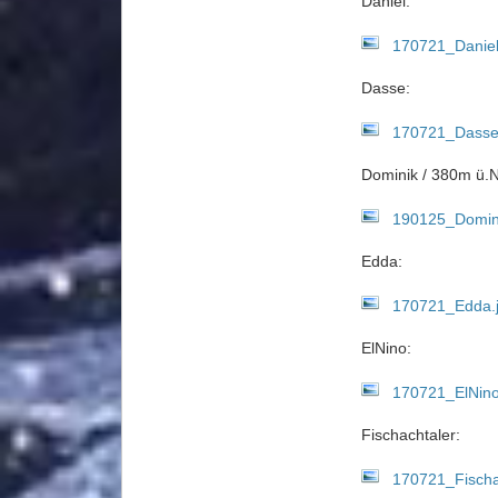
Daniel:
170721_Daniel
Dasse:
170721_Dasse
Dominik / 380m ü.
190125_Domin
Edda:
170721_Edda.
ElNino:
170721_ElNino
Fischachtaler:
170721_Fischa