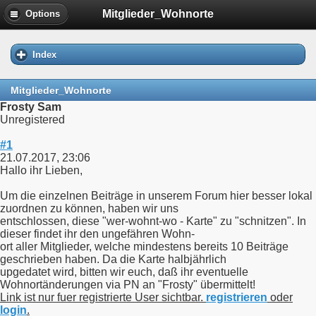
Mitglieder_Wohnorte
Options
Index
Mitglieder_Wohnorte
Frosty Sam
Unregistered
#1
21.07.2017, 23:06
Hallo ihr Lieben,
Um die einzelnen Beiträge in unserem Forum hier besser lokal
zuordnen zu können, haben wir uns
entschlossen, diese "wer-wohnt-wo - Karte" zu "schnitzen". In
dieser findet ihr den ungefähren Wohn-
ort aller Mitglieder, welche mindestens bereits 10 Beiträge
geschrieben haben. Da die Karte halbjährlich
upgedatet wird, bitten wir euch, daß ihr eventuelle
Wohnortänderungen via PN an "Frosty" übermittelt!
Link ist nur fuer registrierte User sichtbar.
registrieren
oder
login
.