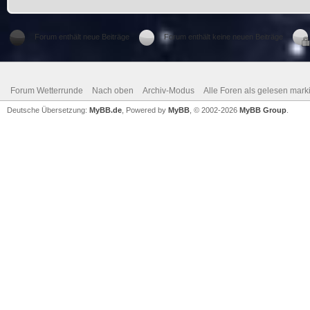
Forum enthält neue Beiträge
Forum enthält keine neuen Beiträge
Forum Wetterrunde
Nach oben
Archiv-Modus
Alle Foren als gelesen mark
Deutsche Übersetzung:
MyBB.de
, Powered by
MyBB
, © 2002-2026
MyBB Group
.