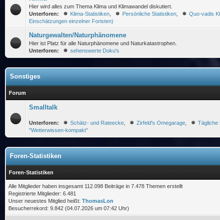
Hier wird alles zum Thema Klima und Klimawandel diskutiert.
Unterforen:
Klima-Statistiken
,
Persönliche Statistiken
,
Quo-vadis K
Einschätzungen einzelner Foristen)
Naturgewalten/Naturphänomene
Hier ist Platz für alle Naturphänomene und Naturkatastrophen.
Unterforen:
sehenswerte Doku's
Sonstiges
Forum
Smalltalk
Unterforen:
Schätz- und Rateecke
,
Zirfeld's Omegarage
,
Tägliche 
"Wetterwissen-kompakt"
Foren-Statistiken
Foren-Statistiken
Alle Mitglieder haben insgesamt 112.098 Beiträge in 7.478 Themen erstellt
Registrierte Mitglieder: 6.481
Unser neuestes Mitglied heißt:
ThomasLon
Besucherrekord: 9.842 (04.07.2026 um 07:42 Uhr)