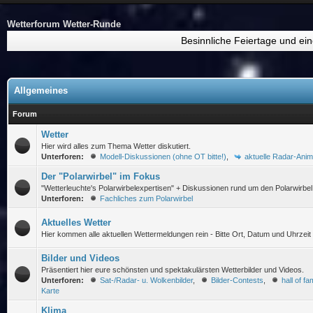
Wetterforum Wetter-Runde
Besinnliche Feiertage und ein
Allgemeines
Forum
Wetter
Hier wird alles zum Thema Wetter diskutiert.
Unterforen:
Modell-Diskussionen (ohne OT bitte!)
,
aktuelle Radar-Anim
Der "Polarwirbel" im Fokus
"Wetterleuchte's Polarwirbelexpertisen" + Diskussionen rund um den Polarwirbel
Unterforen:
Fachliches zum Polarwirbel
Aktuelles Wetter
Hier kommen alle aktuellen Wettermeldungen rein - Bitte Ort, Datum und Uhrzeit
Bilder und Videos
Präsentiert hier eure schönsten und spektakulärsten Wetterbilder und Videos.
Unterforen:
Sat-/Radar- u. Wolkenbilder
,
Bilder-Contests
,
hall of f
Karte
Klima