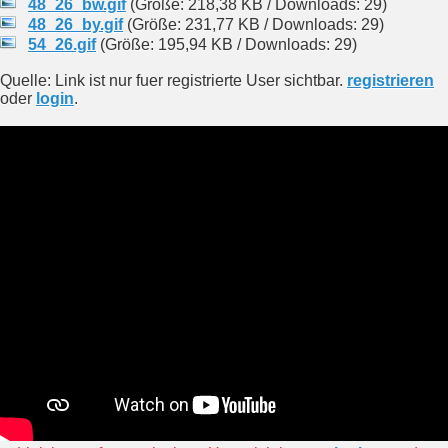
48_26_bw.gif
(Größe: 218,38 KB / Downloads: 29)
48_26_by.gif
(Größe: 231,77 KB / Downloads: 29)
54_26.gif
(Größe: 195,94 KB / Downloads: 29)
Quelle: Link ist nur fuer registrierte User sichtbar.
registrieren
oder
login
.