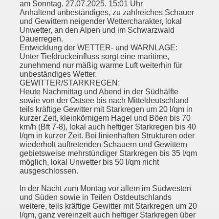
am Sonntag, 27.07.2025, 15:01 Uhr
Anhaltend unbeständiges, zu zahlreiches Schauer
und Gewittern neigender Wettercharakter, lokal
Unwetter, an den Alpen und im Schwarzwald
Dauerregen.
Entwicklung der WETTER- und WARNLAGE:
Unter Tiefdruckeinfluss sorgt eine maritime,
zunehmend nur mäßig warme Luft weiterhin für
unbeständiges Wetter.
GEWITTER/STARKREGEN:
Heute Nachmittag und Abend in der Südhälfte
sowie von der Ostsee bis nach Mitteldeutschland
teils kräftige Gewitter mit Starkregen um 20 l/qm in
kurzer Zeit, kleinkörnigem Hagel und Böen bis 70
km/h (Bft 7-8), lokal auch heftiger Starkregen bis 40
l/qm in kurzer Zeit. Bei linienhaften Strukturen oder
wiederholt auftretenden Schauern und Gewittern
gebietsweise mehrstündiger Starkregen bis 35 l/qm
möglich, lokal Unwetter bis 50 l/qm nicht
ausgeschlossen.
In der Nacht zum Montag vor allem im Südwesten
und Süden sowie in Teilen Ostdeutschlands
weitere, teils kräftige Gewitter mit Starkregen um 20
l/qm, ganz vereinzelt auch heftiger Starkregen über