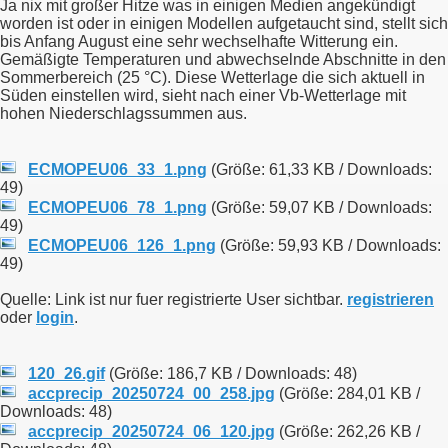
Ja nix mit großer Hitze was in einigen Medien angekündigt
worden ist oder in einigen Modellen aufgetaucht sind, stellt sich
bis Anfang August eine sehr wechselhafte Witterung ein.
Gemäßigte Temperaturen und abwechselnde Abschnitte in den
Sommerbereich (25 °C). Diese Wetterlage die sich aktuell in
Süden einstellen wird, sieht nach einer Vb-Wetterlage mit
hohen Niederschlagssummen aus.
ECMOPEU06_33_1.png
(Größe: 61,33 KB / Downloads:
49)
ECMOPEU06_78_1.png
(Größe: 59,07 KB / Downloads:
49)
ECMOPEU06_126_1.png
(Größe: 59,93 KB / Downloads:
49)
Quelle: Link ist nur fuer registrierte User sichtbar.
registrieren
oder
login
.
120_26.gif
(Größe: 186,7 KB / Downloads: 48)
accprecip_20250724_00_258.jpg
(Größe: 284,01 KB /
Downloads: 48)
accprecip_20250724_06_120.jpg
(Größe: 262,26 KB /