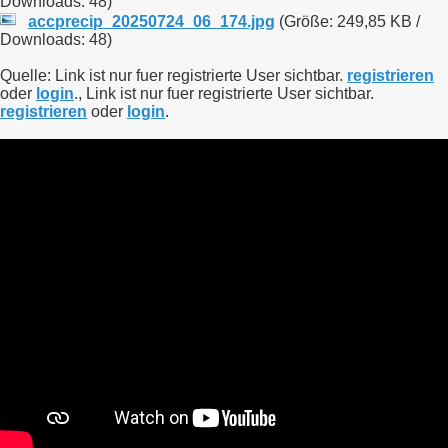
Downloads: 48)
accprecip_20250724_06_174.jpg
(Größe: 249,85 KB /
Downloads: 48)
Quelle: Link ist nur fuer registrierte User sichtbar.
registrieren
oder
login
., Link ist nur fuer registrierte User sichtbar.
registrieren
oder
login
.