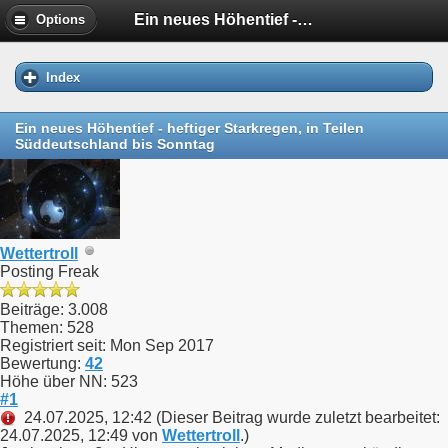
Ein neues Höhentief - heftiger Starkregen, in Teilen Süddeutschland bis Sonntag
Options
Index
Ein neues Höhentief - heftiger Starkregen, in Teilen
Süddeutschland bis Sonntag
Wettertroll
Posting Freak
Beiträge: 3.008
Themen: 528
Registriert seit: Mon Sep 2017
Bewertung:
42
Höhe über NN: 523
#1
24.07.2025, 12:42
(Dieser Beitrag wurde zuletzt bearbeitet:
24.07.2025, 12:49 von
Wettertroll
.)