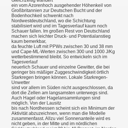
Gleichzeitig wandert
ein vom Azorenhoch ausgehender Höhenkeil von
Großbritannien zur Deutschen Bucht und der
Bodenhochkeil schwenkt nach
Nordwestdeutschland, wo die Schichtung
stabilisiert wird und im Tagesverlauf kaum noch
Schauer fallen. Im großen Rest von Deutschland
machen sich leichter Druck- und Potentialanstieg
kaum bemerkbar,
da feuchte Luft mit PPWs zwischen 30 und 38 mm
und Cape-ML-Werten zwischen 300 und 1000 J/Kg
wetterbestimmend bleibt. So entwickeln sich im
Tagesverlauf
neuerlich Schauer und einzelne Gewitter, die bei
geringer bis mäßiger Zuggeschwindigkeit örtlich
Starkregen bringen können. Lokale Starkregen-
Unwetter
sind vor allem im Süden nicht ausgeschlossen, da
dort die Zellen am langsamsten unterwegs sind.
Auch Hagel oder Hagelansammlungen sind
möglich. Von der Lausitz
bis nach Nordhessen scheint sich ein Minimum der
Aktivität abzuzeichnen, wenn man die Modelle
zusammenfasst. Allzu viel Sonnenanteile wird es
nicht geben, in der Mitte und im nördlichen