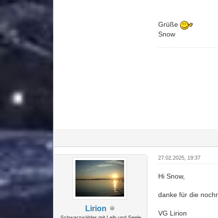
Grüße
Snow
27.02.2025, 19:37
Hi Snow,
danke für die noch
Lirion
VG Lirion
Schwarzwälder mit Leib und Seele