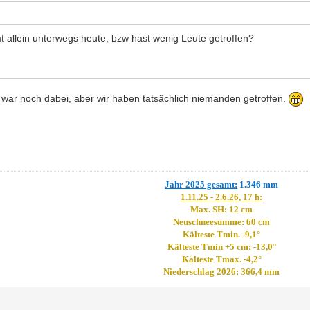
 allein unterwegs heute, bzw hast wenig Leute getroffen?
 war noch dabei, aber wir haben tatsächlich niemanden getroffen.
Jahr 2025 gesamt:
1.346 mm
1.11.25 - 2.6.26, 17 h:
Max. SH: 12 cm
Neuschneesumme: 60 cm
Kälteste Tmin. -9,1°
Kälteste Tmin +5 cm: -13,0°
Kälteste Tmax. -4,2°
Niederschlag 2026: 366,4 mm