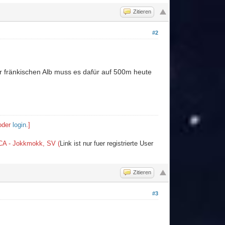
Zitieren
#2
r fränkischen Alb muss es dafür auf 500m heute
der
login
.]
, CA - Jokkmokk, SV (
Link ist nur fuer registrierte User
Zitieren
#3