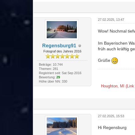
27.02.2025, 13:47
Wow! Nochmal tiefw
Im Bayerischen Wal
Regensburg91
früh auch kräftig g
Fotograf des Jahres 2016
Grüße
Beiträge: 10.744
Themen: 281
Registriert seit: Sat Sep 2016
Bewertung:
29
Höhe über NN: 330
Houghton, MI (Link i
27.02.2025, 15:53
Hi Regensburg