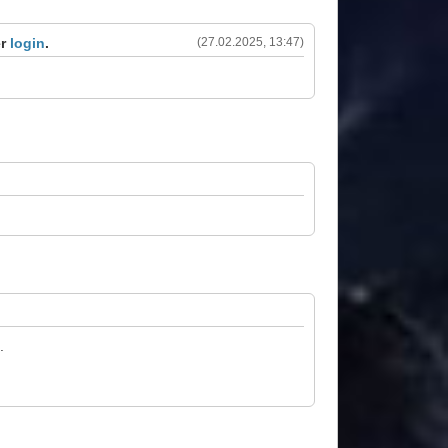
er
login
.
(27.02.2025, 13:47)
.