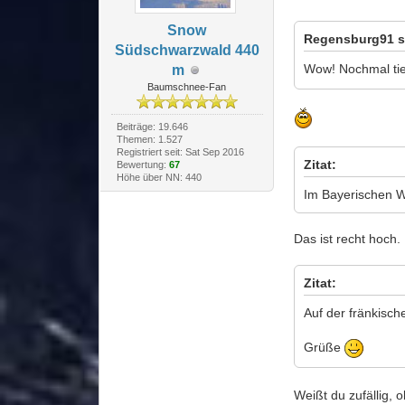
Snow
Regensburg91 sch
Südschwarzwald 440
Wow! Nochmal tie
m
Baumschnee-Fan
Beiträge: 19.646
Themen: 1.527
Registriert seit: Sat Sep 2016
Zitat:
Bewertung:
67
Höhe über NN: 440
Im Bayerischen W
Das ist recht hoch.
Zitat:
Auf der fränkisch
Grüße
Weißt du zufällig, o