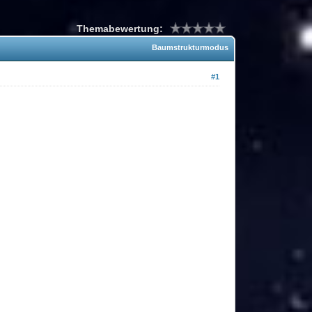
Themabewertung:
Baumstrukturmodus
#1