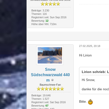
Beiträge: 3.230
Themen: 116
Registriert seit: Sun Sep 2016
Bewertung:
12
Höhe über NN: 710m
27.02.2025, 20:18
Hi Lirion
Snow
Lirion schrieb: L
Südschwarzwald 440
Hi Snow,
m
Baumschnee-Fan
danke für die noc
Beiträge: 19.646
Themen: 1.527
Bitte.
Registriert seit: Sat Sep 2016
Bewertung:
67
Höhe über NN: 440