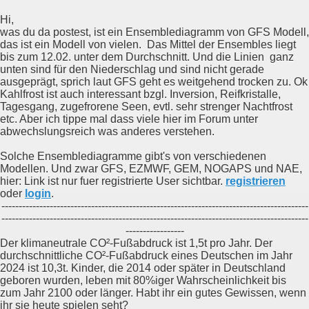
Hi,
was du da postest, ist ein Ensemblediagramm von GFS Modell,
das ist ein Modell von vielen. Das Mittel der Ensembles liegt
bis zum 12.02. unter dem Durchschnitt. Und die Linien ganz
unten sind für den Niederschlag und sind nicht gerade
ausgeprägt, sprich laut GFS geht es weitgehend trocken zu. Ok
Kahlfrost ist auch interessant bzgl. Inversion, Reifkristalle,
Tagesgang, zugefrorene Seen, evtl. sehr strenger Nachtfrost
etc. Aber ich tippe mal dass viele hier im Forum unter
abwechslungsreich was anderes verstehen.
Solche Ensemblediagramme gibt's von verschiedenen
Modellen. Und zwar GFS, EZMWF, GEM, NOGAPS und NAE,
hier: Link ist nur fuer registrierte User sichtbar.
registrieren
oder
login
.
‐-------------‐--------------------------------------------------------------------------
-----------------------------------------------------------------------------------------
-----------------
Der klimaneutrale CO²-Fußabdruck ist 1,5t pro Jahr. Der
durchschnittliche CO²-Fußabdruck eines Deutschen im Jahr
2024 ist 10,3t. Kinder, die 2014 oder später in Deutschland
geboren wurden, leben mit 80%iger Wahrscheinlichkeit bis
zum Jahr 2100 oder länger. Habt ihr ein gutes Gewissen, wenn
ihr sie heute spielen seht?