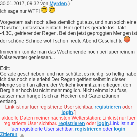
30.01.2017, 09:32 von
Myrden
.)
Ich sage nur WTF!
Vorgestern sah noch alles ziemlich gut aus, und nun solch eine
"Dusche", unfassbar einfach. Hier geht es gerade los, Takt
-4,3C, gefrierender Regen. Bei den jetzt geproggten Mengen ist
der schöne Schnee wohl schon heute Abend Geschichte
Immerhin konnte man das Wochenende noch bei lupenreinem
Kaiserwetter geniessen...
Edit:
Gerade geschrieben, und nun schüttet es richtig, so heftig habe
ich das noch nie erlebt! Der Regen gefriert selbst in dieser
Menge sofort an allem, der Verkehr kommt zum erliegen, den
Berg hier hoch ist nicht mehr möglich. Nicht einmal zu fuss,
ausser man hangelt sich an Hecken und Gartenzäunen
entlang.
Link ist nur fuer registrierte User sichtbar.
registrieren
oder
login
.]
aktuelle Daten meiner nächsten Wetterstation: Link ist nur fuer
registrierte User sichtbar.
registrieren
oder
login
.
Link ist nur
fuer registrierte User sichtbar.
registrieren
oder
login
.
Zitieren