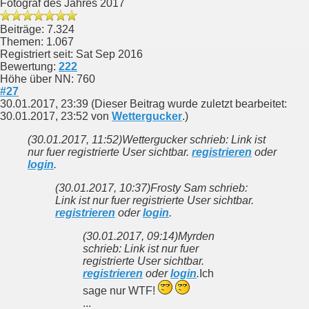
Fotograf des Jahres 2017
Beiträge: 7.324
Themen: 1.067
Registriert seit: Sat Sep 2016
Bewertung:
222
Höhe über NN: 760
#27
30.01.2017, 23:39
(Dieser Beitrag wurde zuletzt bearbeitet:
30.01.2017, 23:52 von
Wettergucker
.)
(30.01.2017, 11:52)
Wettergucker schrieb: Link ist
nur fuer registrierte User sichtbar.
registrieren
oder
login
.
(30.01.2017, 10:37)
Frosty Sam schrieb:
Link ist nur fuer registrierte User sichtbar.
registrieren
oder
login
.
(30.01.2017, 09:14)
Myrden
schrieb: Link ist nur fuer
registrierte User sichtbar.
registrieren
oder
login
.
Ich
sage nur WTF!
...