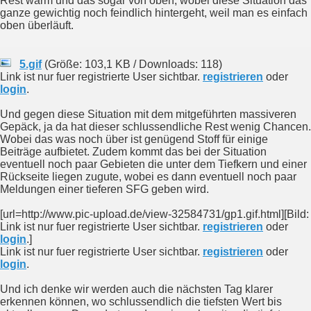
Rest warm und das sogar von oben, wobei diese Situation das
ganze gewichtig noch feindlich hintergeht, weil man es einfach
oben überläuft.
5.gif
(Größe: 103,1 KB / Downloads: 118)
Link ist nur fuer registrierte User sichtbar.
registrieren
oder
login
.
Und gegen diese Situation mit dem mitgeführten massiveren
Gepäck, ja da hat dieser schlussendliche Rest wenig Chancen.
Wobei das was noch über ist genügend Stoff für einige
Beiträge aufbietet. Zudem kommt das bei der Situation
eventuell noch paar Gebieten die unter dem Tiefkern und einer
Rückseite liegen zugute, wobei es dann eventuell noch paar
Meldungen einer tieferen SFG geben wird.
[url=http://www.pic-upload.de/view-32584731/gp1.gif.html][Bild:
Link ist nur fuer registrierte User sichtbar.
registrieren
oder
login
.]
Link ist nur fuer registrierte User sichtbar.
registrieren
oder
login
.
Und ich denke wir werden auch die nächsten Tag klarer
erkennen können, wo schlussendlich die tiefsten Wert bis