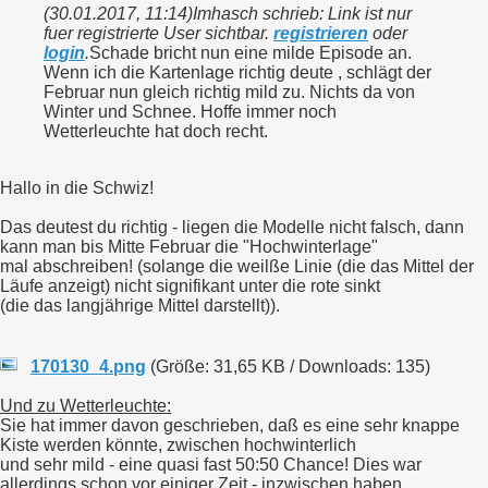
(30.01.2017, 11:14)
Imhasch schrieb: Link ist nur
fuer registrierte User sichtbar.
registrieren
oder
login
.
Schade bricht nun eine milde Episode an.
Wenn ich die Kartenlage richtig deute , schlägt der
Februar nun gleich richtig mild zu. Nichts da von
Winter und Schnee. Hoffe immer noch
Wetterleuchte hat doch recht.
Hallo in die Schwiz!
Das deutest du richtig - liegen die Modelle nicht falsch, dann
kann man bis Mitte Februar die "Hochwinterlage"
mal abschreiben! (solange die weilße Linie (die das Mittel der
Läufe anzeigt) nicht signifikant unter die rote sinkt
(die das langjährige Mittel darstellt)).
170130_4.png
(Größe: 31,65 KB / Downloads: 135)
Und zu Wetterleuchte:
Sie hat immer davon geschrieben, daß es eine sehr knappe
Kiste werden könnte, zwischen hochwinterlich
und sehr mild - eine quasi fast 50:50 Chance! Dies war
allerdings schon vor einiger Zeit - inzwischen haben