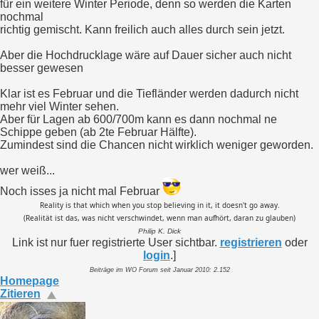
für ein weitere Winter Periode, denn so werden die Karten
nochmal
richtig gemischt. Kann freilich auch alles durch sein jetzt.
Aber die Hochdrucklage wäre auf Dauer sicher auch nicht
besser gewesen
Klar ist es Februar und die Tiefländer werden dadurch nicht
mehr viel Winter sehen.
Aber für Lagen ab 600/700m kann es dann nochmal ne
Schippe geben (ab 2te Februar Hälfte).
Zumindest sind die Chancen nicht wirklich weniger geworden.
wer weiß...
Noch isses ja nicht mal Februar
Reality is that which when you stop believing in it, it doesn't go away.
(Realität ist das, was nicht verschwindet, wenn man aufhört, daran zu glauben)
Philip K. Dick
Link ist nur fuer registrierte User sichtbar.
registrieren
oder
login
.]
Beiträge im WO Forum seit Januar 2010: 2.152
Homepage
Zitieren